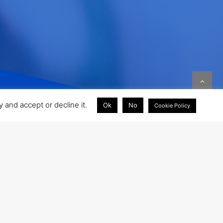
 and accept or decline it.
Ok
No
Cookie Policy