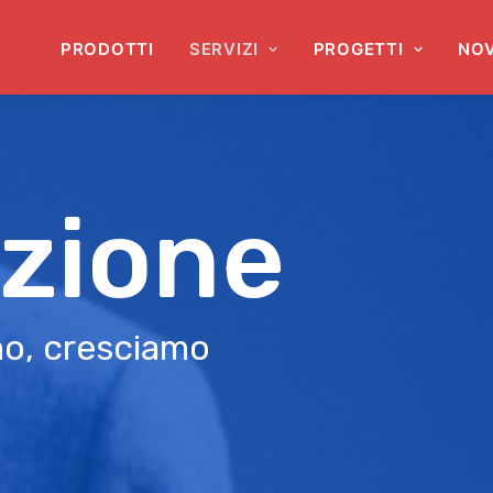
PRODOTTI
SERVIZI
PROGETTI
NOV
zione
mo, cresciamo