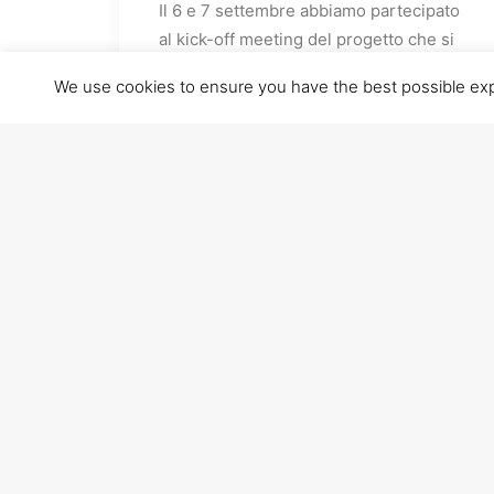
Il 6 e 7 settembre abbiamo partecipato
al kick-off meeting del progetto che si
è svolto a Casarano (Lecce) alla
We use cookies to ensure you have the best possible exper
presenza dei rappresentanti della
stazione appaltante, delle istituzioni e
di tutti gli aggiudicatari.
Il nostro progetto di realtà virtuale
“Virtual Dojo” ha preso quindi
ufficialmente il via!
Continuate a seguirci!
Maggiori informazioni sull’appalto pre-
commerciale sono disponibili al
seguente link:
https://www.agid.gov.it/it/agenzia/stam
pa-e-
comunicazione/notizie/2022/09/02/es
ecuzione-lappalto-innovativo-nuove-