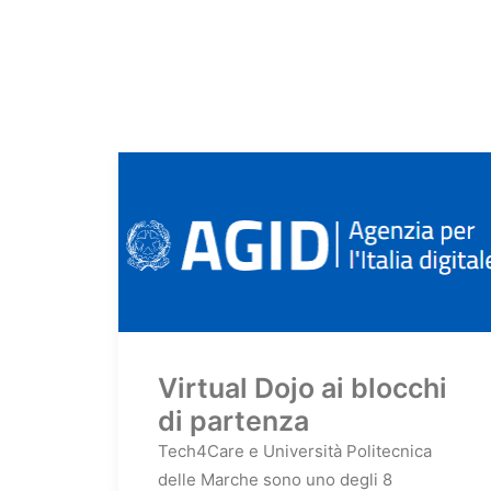
Virtual Dojo ai blocchi
di partenza
Tech4Care e Università Politecnica
delle Marche sono uno degli 8