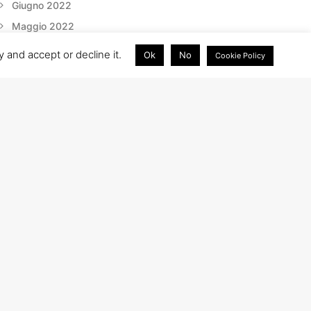
Giugno 2022
Maggio 2022
Aprile 2022
 and accept or decline it.
Ok
No
Cookie Policy
Marzo 2022
Gennaio 2022
Dicembre 2021
CATEGORIES
Non categorizzato
Progetti Erasmus
Salty Wars
ReD
Meddy